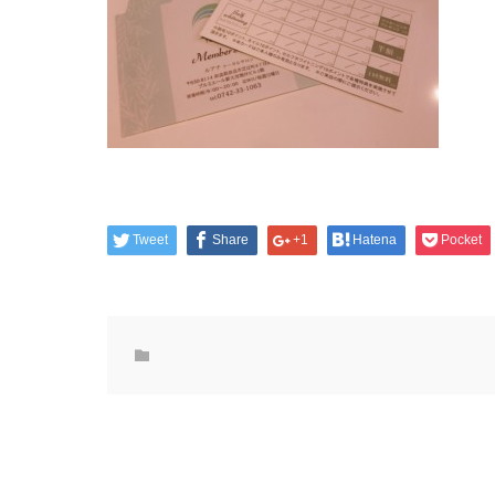
Tweet
Share
+1
Hatena
Pocket