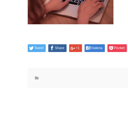
Tweet
Share
+1
Hatena
Pocket