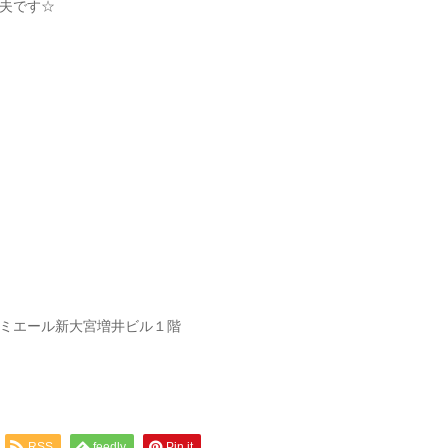
夫です☆
 プルミエール新大宮増井ビル１階
RSS
feedly
Pin it