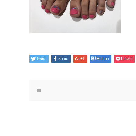
Tweet
Share
+1
Hatena
Pocket