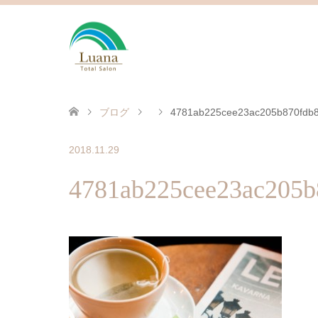
ブログ
4781ab225cee23ac205b870fdb
2018.11.29
4781ab225cee23ac205b