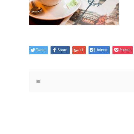
Tweet
Share
+1
Hatena
Pocket