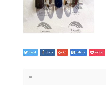
Tweet
Share
+1
Hatena
Pocket