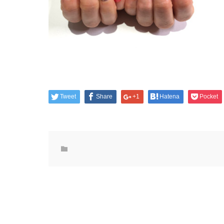
Tweet
Share
+1
Hatena
Pocket