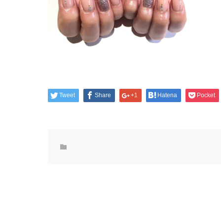
Tweet
Share
+1
Hatena
Pocket