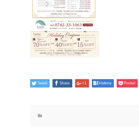
Tweet
Share
+1
Hatena
Pocket