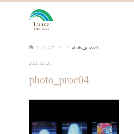
ブログ
photo_proc04
2018.02.18
photo_proc04