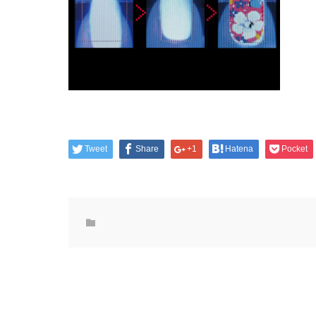
Tweet
Share
+1
Hatena
Pocket