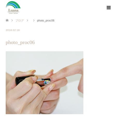
ブログ
photo_proc06
2018.02.18
photo_proc06