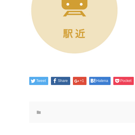
Tweet
Share
+1
Hatena
Pocket