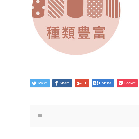
Tweet
Share
+1
Hatena
Pocket