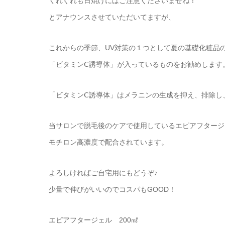
くれぐれも日焼けにはご注意くださいませね！
とアナウンスさせていただいてますが、
これからの季節、UV対策の１つとして夏の基礎化粧品
「ビタミンⅭ誘導体」が入っているものをお勧めします
「ビタミンⅭ誘導体」はメラニンの生成を抑え、排除し
当サロンで脱毛後のケアで使用しているエピアフタージ
モチロン高濃度で配合されています。
よろしければご自宅用にもどうぞ♪
少量で伸びがいいのでコスパもGOOD！
エピアフタージェル 200㎖