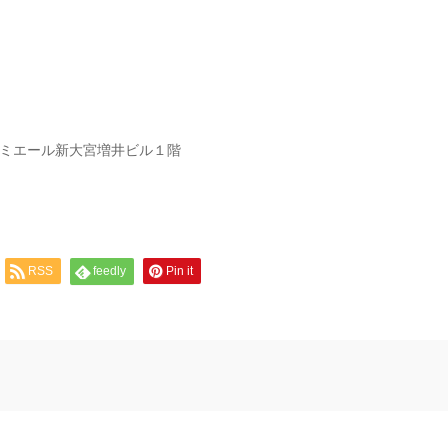
 プルミエール新大宮増井ビル１階
RSS
feedly
Pin it